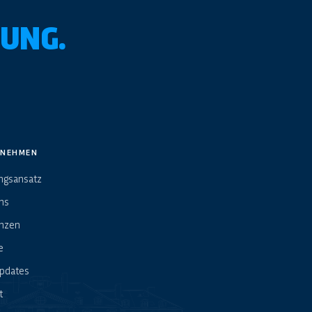
UNG.
RNEHMEN
ngsansatz
ns
nzen
e
pdates
t