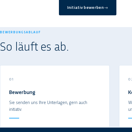
Initiativ bewerben
→
BEWERBUNGSABLAUF
So läuft es ab.
01
0
Bewerbung
K
Sie senden uns Ihre Unterlagen, gern auch
Wi
initiativ.
un