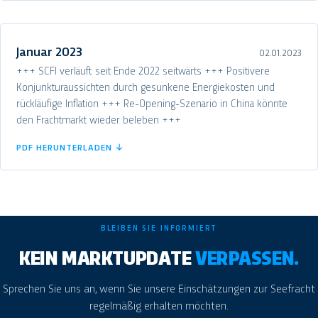
Januar 2023
02.01.2023
+++ SCFI verläuft seit Ende 2022 seitwärts +++ Positivere
Konjunkturaussichten durch gesunkene Energiekosten und
rückläufige Inflation +++ Re-Opening-Szenario in China könnte
den Frachtmarkt wieder beleben +++
PDF HERUNTERLADEN ↓
BLEIBEN SIE INFORMIERT
KEIN MARKTUPDATE
VERPASSEN.
Sprechen Sie uns an, wenn Sie unsere Einschätzungen zur Seefracht
regelmäßig erhalten möchten.