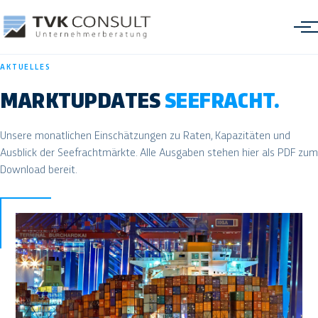
AKTUELLES
MARKTUPDATES
SEEFRACHT.
Unsere monatlichen Einschätzungen zu Raten, Kapazitäten und
Freight Cost Optimization
Ausblick der Seefrachtmärkte. Alle Ausgaben stehen hier als PDF zum
Download bereit.
Management Information Systems
Transformation & Performance
Interim Management