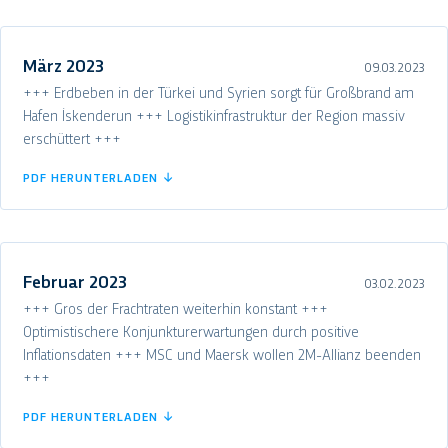
März 2023
09.03.2023
+++ Erdbeben in der Türkei und Syrien sorgt für Großbrand am
Hafen İskenderun +++ Logistikinfrastruktur der Region massiv
erschüttert +++
PDF HERUNTERLADEN ↓
Februar 2023
03.02.2023
+++ Gros der Frachtraten weiterhin konstant +++
Optimistischere Konjunkturerwartungen durch positive
Inflationsdaten +++ MSC und Maersk wollen 2M-Allianz beenden
+++
PDF HERUNTERLADEN ↓