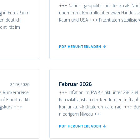
+++ Nahost: geopolitisches Risiko als No
eg in Euro-Raum
übernimmt Kontrolle über zwei Handelsschi
en deutlich
Raum und USA +++ Frachtraten stabilisie
atilität im
PDF HERUNTERLADEN ↓
Februar 2026
24.03.2026
te Bunkerpreise
+++ Inflation im EWR sinkt unter 2%-Ziel
auf Frachtmarkt
Kapazitätsausbau der Reedereien trifft a
ungskurs +++
Konjunktur-Indikatoren klaren auf +++ Bunk
niedrigem Niveau +++
PDF HERUNTERLADEN ↓