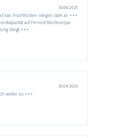
30.06.2025
d Iran: Frachtkosten steigen stark an +++
ordkapazität auf Fernost-Nordeuropa-
tung steigt +++
30.04.2025
ich weiter zu +++