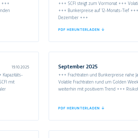
b +++
+++ SCFI steigt zum Vormonat +++ Volat
enden
+++ Bunkerpreise auf 12-Monats-Tief ++
Dezember +++
PDF HERUNTERLADEN ↓
September 2025
19.10.2025
 Kapazitäts-
+++ Frachtraten und Bunkerpreise nahe J
SCFI mit
Volatile Frachtraten rund um Golden Wee
ler
weiterhin mit positivem Trend +++ Risik
PDF HERUNTERLADEN ↓