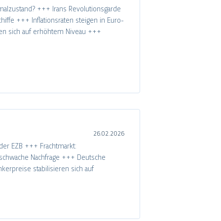
rmalzustand? +++ Irans Revolutionsgarde
ffe +++ Inflationsraten steigen in Euro-
ren sich auf erhöhtem Niveau +++
26.02.2026
 der EZB +++ Frachtmarkt:
uf schwache Nachfrage +++ Deutsche
erpreise stabilisieren sich auf