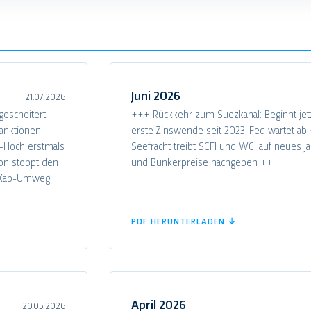
Juni 2026
21.07.2026
escheitert
+++ Rückkehr zum Suezkanal: Beginnt jet
sanktionen
erste Zinswende seit 2023, Fed wartet a
-Hoch erstmals
Seefracht treibt SCFI und WCI auf neues 
ion stoppt den
und Bunkerpreise nachgeben +++
: Kap-Umweg
PDF HERUNTERLADEN ↓
April 2026
20.05.2026