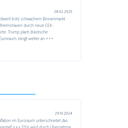
28.02.2025
rdwert trotz schwachem Binnenmarkt
Wilhelmshaven durch neue CEX-
te: Trump plant drastische
Euroraum steigt weiter an +++
29.10.2024
nflation im Euroraum unterschreitet das
ahrestief +++ DSV wird durch Übernahme