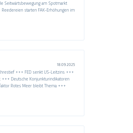
ile Seitwärtsbewegung am Spotmarkt
+ Reedereien starten FAK-Erhöhungen im
18.09.2025
ahrestief +++ FED senkt US-Leitzins +++
k +++ Deutsche Konjunkturindikatoren
ofaktor Rotes Meer bleibt Thema +++