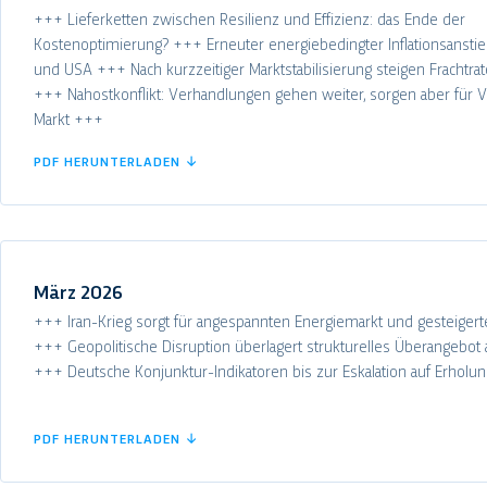
+++ Lieferketten zwischen Resilienz und Effizienz: das Ende der
Kostenoptimierung? +++ Erneuter energiebedingter Inflationsansti
und USA +++ Nach kurzzeitiger Marktstabilisierung steigen Frachtrat
+++ Nahostkonflikt: Verhandlungen gehen weiter, sorgen aber für Vol
Markt +++
PDF HERUNTERLADEN ↓
März 2026
+++ Iran-Krieg sorgt für angespannten Energiemarkt und gesteiger
+++ Geopolitische Disruption überlagert strukturelles Überangebot 
+++ Deutsche Konjunktur-Indikatoren bis zur Eskalation auf Erhol
PDF HERUNTERLADEN ↓