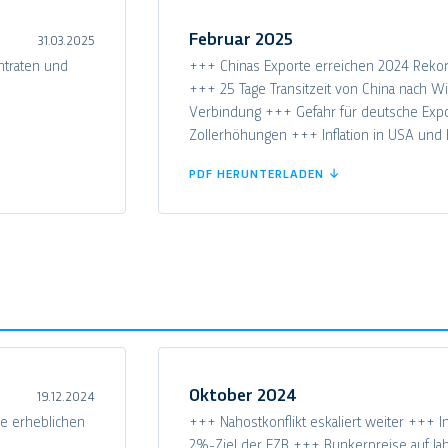
Februar 2025
31.03.2025
htraten und
+++ Chinas Exporte erreichen 2024 Reko
+++ 25 Tage Transitzeit von China nach 
Verbindung +++ Gefahr für deutsche Expor
Zollerhöhungen +++ Inflation in USA und 
PDF HERUNTERLADEN ↓
Oktober 2024
19.12.2024
le erheblichen
+++ Nahostkonflikt eskaliert weiter +++ I
2%-Ziel der EZB +++ Bunkerpreise auf J