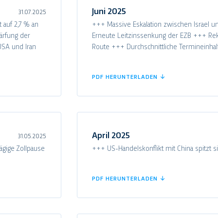
Juni 2025
31.07.2025
 auf 2,7 % an
+++ Massive Eskalation zwischen Israel un
ärfung der
Erneute Leitzinssenkung der EZB +++ Rek
USA und Iran
Route +++ Durchschnittliche Termineinhal
PDF HERUNTERLADEN ↓
April 2025
31.05.2025
ägige Zollpause
+++ US-Handelskonflikt mit China spitzt s
PDF HERUNTERLADEN ↓